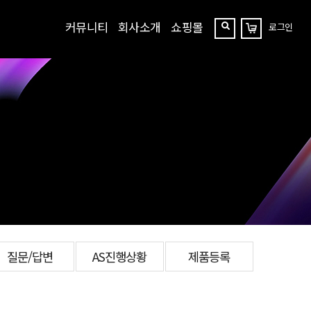
커뮤니티
회사소개
쇼핑몰
로그인
장
찾
바
구
기
니
질문/답변
AS진행상황
제품등록