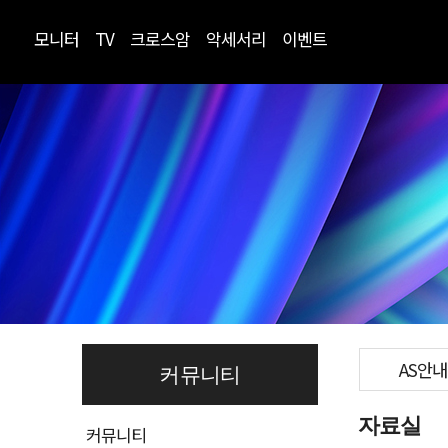
모니터
TV
크로스암
악세서리
이벤트
AS안내
커뮤니티
자료실
커뮤니티