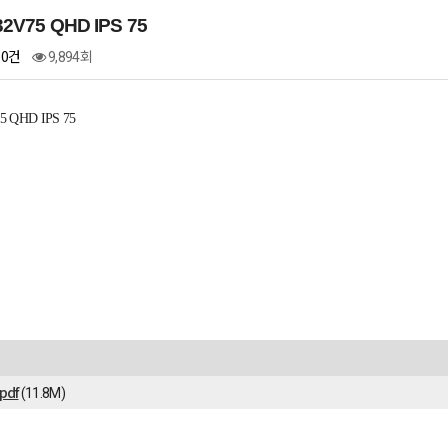
2V75 QHD IPS 75
0건
9,894회
 QHD IPS 75
pdf
(11.8M)