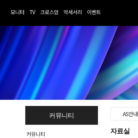
모니터
TV
크로스암
악세서리
이벤트
AS안내
커뮤니티
자료실
커뮤니티