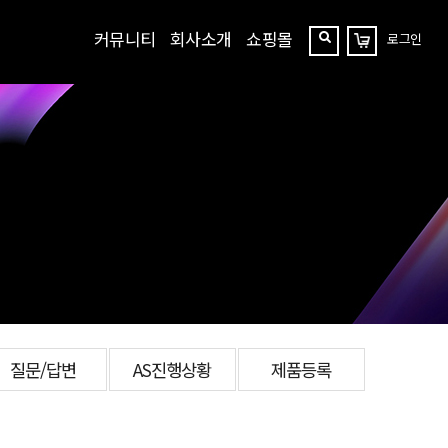
커뮤니티
회사소개
쇼핑몰
로그인
장
찾
바
구
기
니
질문/답변
AS진행상황
제품등록