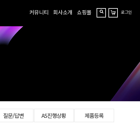
커뮤니티
회사소개
쇼핑몰
로그인
장
찾
바
구
기
니
질문/답변
AS진행상황
제품등록