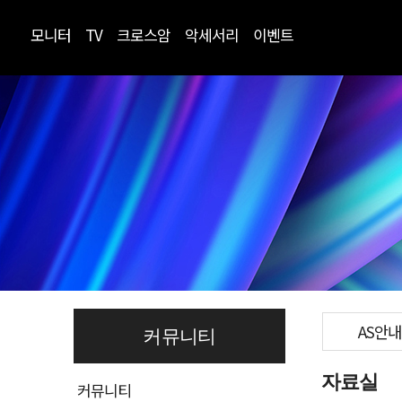
모니터
TV
크로스암
악세서리
이벤트
AS안내
커뮤니티
자료실
커뮤니티