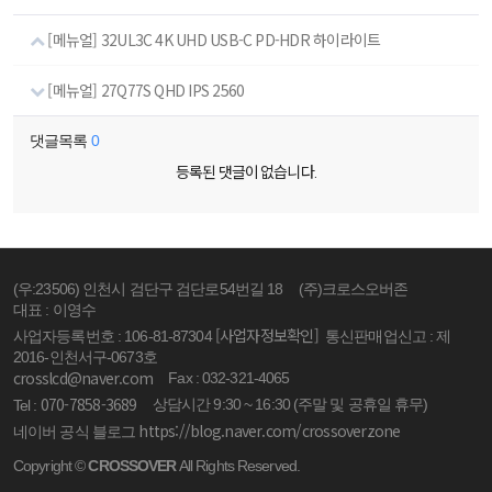
[메뉴얼] 32UL3C 4K UHD USB-C PD-HDR 하이라이트
[메뉴얼] 27Q77S QHD IPS 2560
댓글목록
0
등록된 댓글이 없습니다.
(우:23506) 인천시 검단구 검단로54번길 18
(주)크로스오버존
대표 : 이영수
[사업자정보확인]
사업자등록번호 : 106-81-87304
통신판매업신고 : 제
2016-인천서구-0673호
crosslcd@naver.com
Fax : 032-321-4065
070-7858-3689
상담시간 9:30 ~ 16:30 (주말 및 공휴일 휴무)
Tel :
https://blog.naver.com/crossoverzone
네이버 공식 블로그
Copyright ©
CROSSOVER
All Rights Reserved.