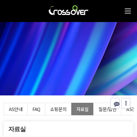
AS안내
FAQ
쇼핑문의
자료실
질문/답변
AS
자료실