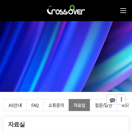
AS안내
FAQ
쇼핑문의
자료실
질문/답변
AS
자료실