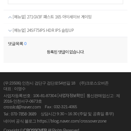
[메뉴얼] 271GV3F 패스트 165 아이세이브 게이밍
[메뉴얼] 24SF75IPS HDR IPS 슬림UP
댓글목록
0
등록된 댓글이 없습니다.
(우:23506) 인천시 검단구 검단로54번길 18
(주)크로스오버존
대표 : 이영수
[사업자정보확인]
사업자등록번호 : 106-81-87304
통신판매업신고 : 제
2016-인천서구-0673호
crosslcd@naver.com
Fax : 032-321-4065
070-7858-3689
상담시간 9:30 ~ 16:30 (주말 및 공휴일 휴무)
Tel :
https://blog.naver.com/crossoverzone
네이버 공식 블로그
Copyright ©
CROSSOVER
All Rights Reserved.