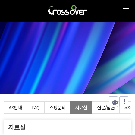
AS안내
FAQ
쇼핑문의
자료실
질문/답변
AS
자료실