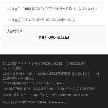
[메뉴얼] 오버파워 24AF3 IPS75 프리싱크 FHD 초슬림 아이세이브
[메뉴얼] 271GV3F 패스트 165 아이세이브 게이밍
댓글목록
0
등록된 댓글이 없습니다.
(우:23506) 인천시 검단구 검단로54번길 18
(주)크로스오버존
대표 : 이영수
[사업자정보확인]
사업자등록번호 : 106-81-87304
통신판매업신고 : 제
2016-인천서구-0673호
crosslcd@naver.com
Fax : 032-321-4065
070-7858-3689
상담시간 9:30 ~ 16:30 (주말 및 공휴일 휴무)
Tel :
https://blog.naver.com/crossoverzone
네이버 공식 블로그
Copyright ©
CROSSOVER
All Rights Reserved.