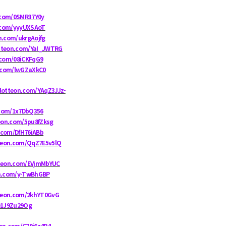
n.com/0SMR37Y0y
n.com/yyyUXSAoT
on.com/ukrgAojfg
otteon.com/YaI_JWTRG
n.com/08iCKFqG9
n.com/lwGZaXkC0
.lotteon.com/YAqZ3JJz-
.com/1x7DbQ356
teon.com/5pu8fZksg
n.com/DfH76iABb
tteon.com/QqZ7E5v5lQ
otteon.com/EVjmMbYUC
on.com/y-TwBhGBP
tteon.com/2khYT0GvG
/D1J9Zu29Og
eon.com/C79j6z4R4