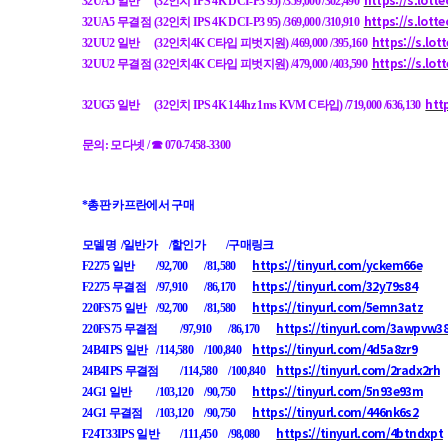
32UA5 일반
(32인치 IPS 4K DCI-P3 95) /359,000 /302,490
https://s.lot
32UA5 무결점
(32인치 IPS 4K DCI-P3 95) /369,000 /310,910
https://s.lo
32UU2 일반
(32인치4K C타입 피벗지원) /469,000 /395,160
https://s.lo
32UU2 무결점
(32인치4K C타입 피벗지원) /479,000 /403,590
htt
32UG5 일반
(32인치 IPS 4K 144hz 1ms KVM C타입) /719,000 /636,130
문의: 모다넷 / ☎ 070-7458-3300
*총판 카프란에서 구매
모델명 /일반가 /할인가
/구매링크
https://tinyurl.com/yckem66e
F2275 일반
/92,700
/81,580
https://tinyurl.com/32y79s84
F2275 무결점
/97,910
/86,170
https://tinyurl.com/5emn3atz
220FS75 일반
/92,700
/81,580
https://tinyurl.com/3awpvw3
220FS75 무결점
/97,910
/86,170
https://tinyurl.com/4d5a8zr9
24B4IPS 일반
/114,580
/100,840
https://tinyurl.com/2radx2rh
24B4IPS 무결점
/114,580
/100,840
https://tinyurl.com/5n93e93m
24G1 일반
/103,120
/90,750
https://tinyurl.com/446nk6s2
24G1 무결점
/103,120
/90,750
https://tinyurl.com/4btndxpt
F24T33IPS 일반
/111,450
/98,080