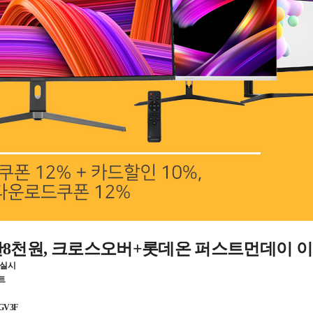
0만8천원, 크로스오버+롯데온 퍼스트먼데이 
가 실시
트
GV3F