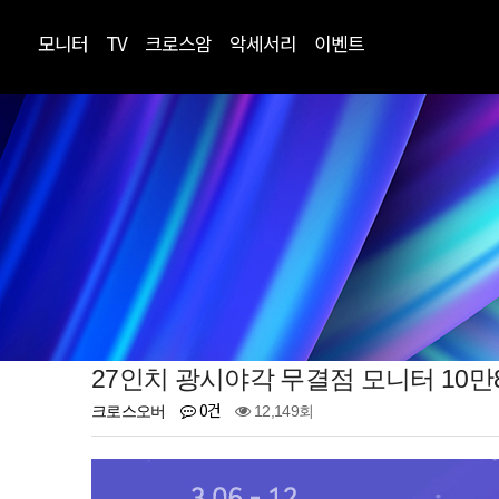
모니터
TV
크로스암
악세서리
이벤트
27인치 광시야각 무결점 모니터 10
0건
크로스오버
12,149회