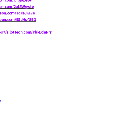
teon.com/2oL5Wgwte
tteon.com/Tqce8KF7K
tteon.com/9SdHs4S9O
ps://s.lotteon.com/PbkDdaNrr
8