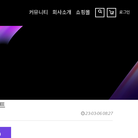
커뮤니티
회사소개
쇼핑몰
로그인
장
찾
바
구
기
니
트
23-03-06 08:27