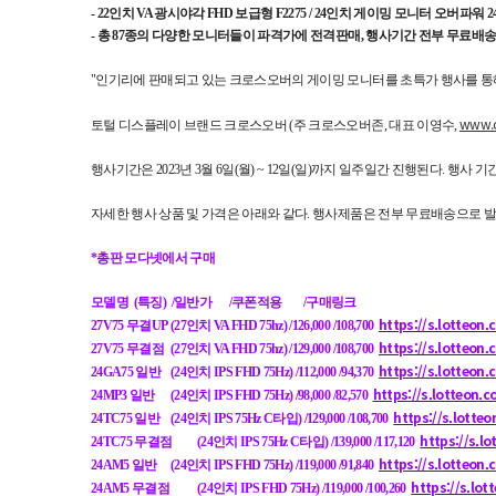
- 22인치 VA 광시야각 FHD 보급형 F2275 / 24인치 게이밍 모니터 오버파워 24
- 총 87종의 다양한 모니터들이 파격가에 전격판매, 행사기간 전부 무료배송
"인기리에 판매되고 있는 크로스오버의 게이밍 모니터를 초특가 행사를 통
www.cr
토털 디스플레이 브랜드 크로스오버 (주 크로스오버존, 대표 이영수,
행사기간은 2023년 3월 6일(월) ~ 12일(일)까지 일주일간 진행된다. 행사
자세한 행사 상품 및 가격은 아래와 같다. 행사제품은 전부 무료배송으로 발송
*총판 모다넷에서 구매
모델명 (특징) /일반가
/쿠폰적용
/구매링크
https://s.lotteo
27V75 무결UP
(27인치 VA FHD 75hz) /126,000 /108,700
https://s.lotteon
27V75 무결점
(27인치 VA FHD 75hz) /129,000 /108,700
https://s.lotteon
24GA75 일반
(24인치 IPS FHD 75Hz) /112,000 /94,370
https://s.lotteon.
24MP3 일반
(24인치 IPS FHD 75Hz) /98,000 /82,570
https://s.lotte
24TC75 일반
(24인치 IPS 75Hz C타입) /129,000 /108,700
https://s.
24TC75 무결점
(24인치 IPS 75Hz C타입) /139,000 /117,120
https://s.lotteon
24AM5 일반
(24인치 IPS FHD 75Hz) /119,000 /91,840
https://s.lo
24AM5 무결점
(24인치 IPS FHD 75Hz) /119,000 /100,260