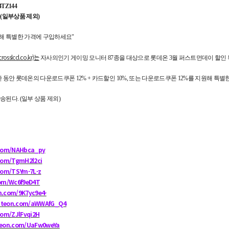
TZ144
(일부상품 제외)
해 특별한 가격에 구입하세요"
osslcd.co.kr)는
자사의인기 게이밍 모니터 87종을 대상으로 롯데온 3월 퍼스트먼데이 할인
 기간 동안 롯데온의 다운로드쿠폰 12% + 카드할인 10%, 또는 다운로드쿠폰 12%를 지원해 특
된다. (일부 상품 제외)
n.com/NAHbca_py
.com/TgmH2l2ci
.com/TSYm-7L-z
com/Wc6f9eD4T
on.com/9K7yc9e4-
lotteon.com/aWWAfG_Q4
.com/ZJlFvqi2H
tteon.com/UaFw0weYa