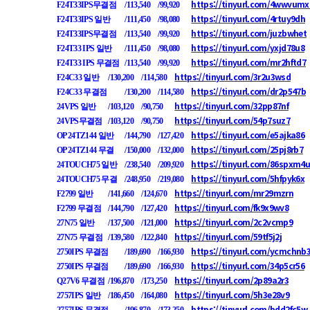
https://tinyurl.com/4wwvumx
F24T33IPS무결점
/113,540
/99,920
https://tinyurl.com/4rtuy9dh
F24T33IPS 일반
/111,450
/98,080
https://tinyurl.com/juzbwhet
F24T33IPS무결점
/113,540
/99,920
https://tinyurl.com/yxjd78u8
F24T33 IPS 일반
/111,450
/98,080
https://tinyurl.com/mr2hftd7
F24T33 IPS 무결점
/113,540
/99,920
https://tinyurl.com/3r2u3wsd
F24C33 일반
/130,200
/114,580
https://tinyurl.com/dr2p547b
F24C33 무결점
/130,200
/114,580
https://tinyurl.com/32pp87nf
24VPS 일반
/103,120
/90,750
https://tinyurl.com/54p7suz7
24VPS무결점
/103,120
/90,750
https://tinyurl.com/e5ajka86
OP 24TZ144 일반
/144,790
/127,420
https://tinyurl.com/25pj8rb7
OP 24TZ144 무결
/150,000
/132,000
https://tinyurl.com/86spxm4u
24TOUCH75 일반
/238,540
/209,920
https://tinyurl.com/5hfpyk6x
24TOUCH75 무결
/248,950
/219,080
https://tinyurl.com/mr29mzrn
F2799 일반
/141,660
/124,670
https://tinyurl.com/fk9x9wv8
F2799 무결점
/144,790
/127,420
https://tinyurl.com/2c2vcmp9
27N75 일반
/137,500
/121,000
https://tinyurl.com/59tf5j2j
27N75 무결점
/139,580
/122,840
https://tinyurl.com/ycmchnb
2750IPS 무결점
/189,690
/166,930
https://tinyurl.com/34p5cr56
2750IPS 무결점
/189,690
/166,930
https://tinyurl.com/2p89a2r3
Q27V6 무결점
/196,870
/173,250
https://tinyurl.com/5h3e28v9
2757IPS 일반
/186,450
/164,080
https://tinyurl.com/bdd2fc5w