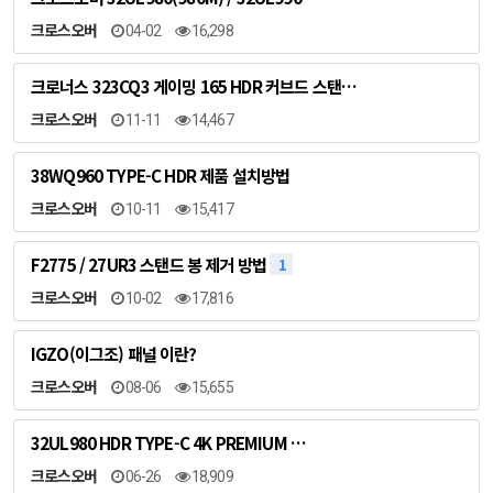
크로스오버
04-02
16,298
크로너스 323CQ3 게이밍 165 HDR 커브드 스탠…
크로스오버
11-11
14,467
38WQ960 TYPE-C HDR 제품 설치방법
크로스오버
10-11
15,417
F2775 / 27UR3 스탠드 봉 제거 방법
1
크로스오버
10-02
17,816
IGZO(이그조) 패널 이란?
크로스오버
08-06
15,655
32UL980 HDR TYPE-C 4K PREMIUM …
크로스오버
06-26
18,909