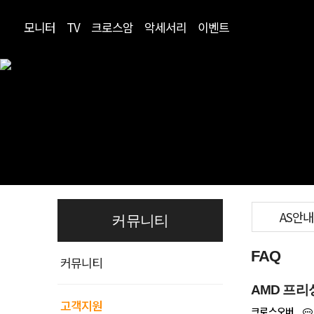
모니터
TV
크로스암
악세서리
이벤트
AS안내
커뮤니티
FAQ
커뮤니티
AMD 프리
고객지원
크로스오버