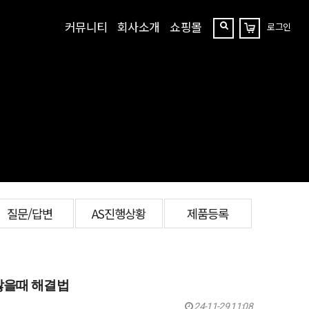
커뮤니티
회사소개
쇼핑몰
로그인
장
찾
바
구
기
니
질문/답변
AS진행상황
제품등록
 않을때 해결법
24-11-29 11:08