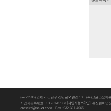
댓글목록
(우:23506) 인천시 검단구 검단로54번길 18
(주)크로스오버
[사업자정보확인]
사업자등록번호 : 106-81-87304
통신판매업신고 
crosslcd@naver.com
Fax : 032-321-4065