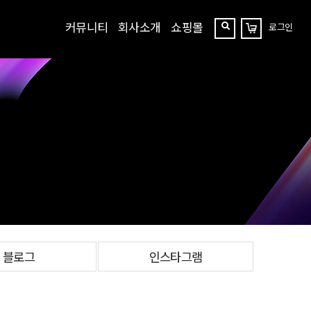
커뮤니티
회사소개
쇼핑몰
로그인
장
찾
바
구
기
니
블로그
인스타그램