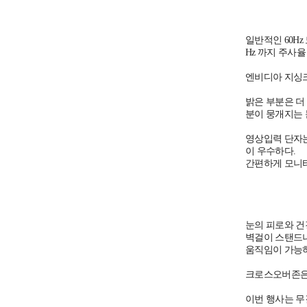
일반적인 60H
Hz 까지 주사
엔비디아 지싱크
밝은 부분은 더
분이 뭉개지는 
영상입력 단자는 
이 우수하다.
간편하게 모니터
눈의 피로와 건
벽걸이 스탠드나
움직임이 가능
크로스오버존은 3
이번 행사는 무결