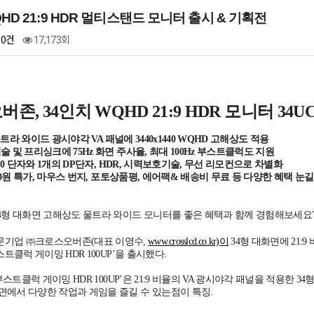
HD 21:9 HDR 멀티스탠드 모니터 출시 & 기획전
0건
17,173회
존, 34인치 WQHD 21:9 HDR 모니터 34U
9 울트라 와이드 광시야각 VA 패널에 3440x1440 WQHD 고해상도 적용
술 및 프리싱크에 75Hz 화면 주사율, 최대 100Hz 부스트클럭도 지원
I2.0 단자와 1개의 DP단자, HDR, 시력보호기술, 무선 리모컨으로 차별화
,000원 특가, 마우스 번지, 포토상품평, 에어팩& 배송비 무료 등 다양한 혜택 눈길
34형 대화면 고해상도 울트라 와이드 모니터를 좋은 혜택과 함께 경험해보세요
문기업 ㈜크로스오버존(대표 이영수,
www.crosslcd.co.kr)이
34형 대화면에 21:
부스트클럭 게이밍 HDR 100UP’을 출시했다.
면 부스트클럭 게이밍 HDR 100UP’은 21:9 비율의 VA 광시야각 패널을 적용한
면에서 다양한 작업과 게임을 즐길 수 있는점이 특징.