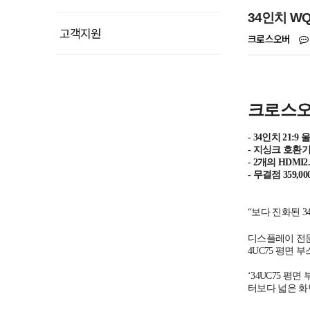
34인치 WQ
고객지원
크로스오버
크로스오버
- 34인치 21:
- 지싱크 호환기
- 2개의 HDM
- 무결점 359
“보다 진화된 
디스플레이 전
4UC75 평면 
‘34UC75 평
터보다 넓은 화