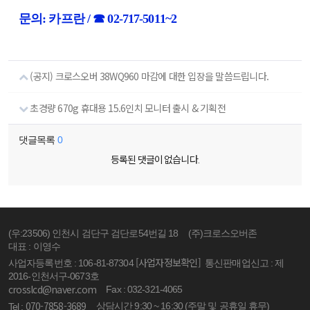
문의: 카프란 / ☎ 02-717-5011~2
(공지) 크로스오버 38WQ960 마감에 대한 입장을 말씀드립니다.
초경량 670g 휴대용 15.6인치 모니터 출시 & 기획전
댓글목록
0
등록된 댓글이 없습니다.
(우:23506) 인천시 검단구 검단로54번길 18
(주)크로스오버존
대표 : 이영수
[사업자정보확인]
사업자등록번호 : 106-81-87304
통신판매업신고 : 제
2016-인천서구-0673호
crosslcd@naver.com
Fax : 032-321-4065
070-7858-3689
상담시간 9:30 ~ 16:30 (주말 및 공휴일 휴무)
Tel :