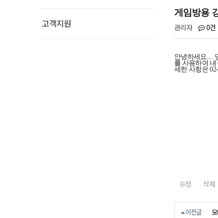
게임방용 
고객지원
0건
관리자
안녕하세요...
를 사용하여 내
세한 사항은 02
수정
삭제
모
이전글