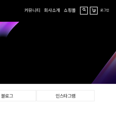
커뮤니티
회사소개
쇼핑몰
로그인
장
찾
바
구
기
니
블로그
인스타그램