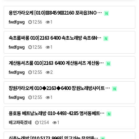
용인가라오케 [010]▩8459▩2160 포곡읍3NO …
N
fwdfgwg
12:56
1
속초룸싸롱 010]2163 6400 속초노래방 속초6N…
N
fwdfgwg
12:56
1
계산동셔츠룸 010]2163 6400 계산동셔츠 계산동…
N
fwdfgwg
12:55
2
창원가라오케 010◆2163◆6400 창원노래방사이트 …
N
fwdfgwg
12:55
1
용호동 베트남노래방 010-4493-4285 명서동베트…
N
배고파죽겠네
12:54
1
신촌노래방 [010 5173 9968] 믿고가는 무악재…
N