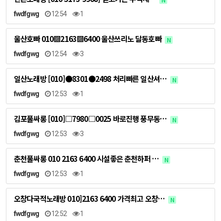
fwdfgwg
12:54
1
울산호빠 010▩2163▩6400 울산쓰리노 달동호빠
N
fwdfgwg
12:54
3
일산노래방 [010]●8301●2498 처리빠른 일산셔…
N
fwdfgwg
12:53
1
김포풀싸롱 [010]□7980□0025 바로진행 풍무동…
N
fwdfgwg
12:53
3
춘천풀싸롱 010 2163 6400 시설좋은 춘천하퍼 …
N
fwdfgwg
12:53
1
오창다국적노래방 010]2163 6400 가격최고 오창…
N
fwdfgwg
12:52
1