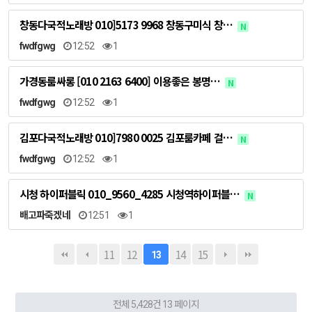
창동다국적노래방 010]5173 9968 창동구미식 창…
N
fwdfgwg
12:52
1
가경동룸싸롱 [010 2163 6400] 이용좋은 봉명…
N
fwdfgwg
12:52
1
김포다국적노래방 010]7980 0025 김포룸카페 걸…
N
fwdfgwg
12:52
1
시청 하이퍼블릭 010_9560_4285 시청역하이퍼블…
N
배고파죽겠네
12:51
1
11
12
14
15
13
전체 5,428건
13 페이지