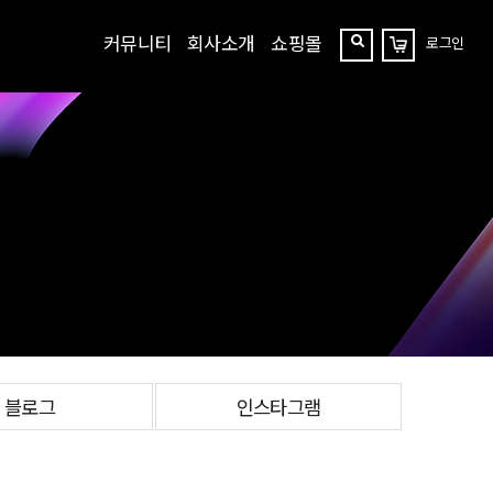
커뮤니티
회사소개
쇼핑몰
로그인
장
찾
바
구
기
니
블로그
인스타그램