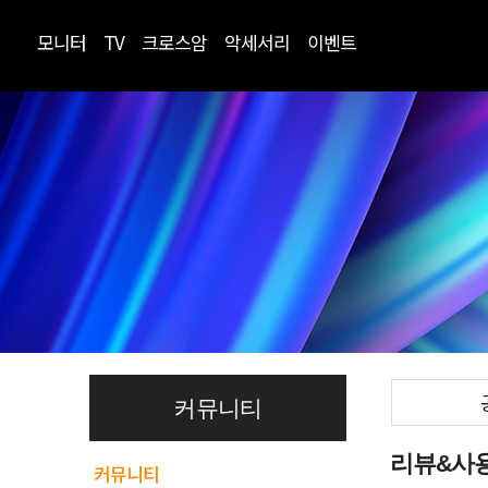
모니터
TV
크로스암
악세서리
이벤트
커뮤니티
리뷰&사
커뮤니티