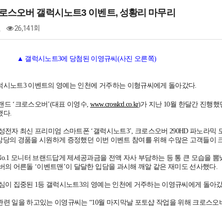
크로스오버 갤럭시노트3 이벤트, 성황리 마무리
건
26,141회
노트3에 당첨된 이영규씨(사진 오른쪽)
럭시노트3 이벤트의 영예는 인천에 거주하는 이형규씨에게 돌아갔다.
브랜드 ‘크로스오버’(대표 이영수,
www.crosslcd.co.kr
)가 지난 10월 한달간 진행
했다.
전자 최신 프리미엄 스마트폰 ‘갤럭시노트3’, 크로스오버 290HD 파노라믹 모니터
원 상당의 경품을 시원하게 증정했던 이번 이벤트 참여를 위해 수많은 고객들이
o.1 모니터 브랜드답게 제세공과금을 전액 자사 부담하는 등 통 큰 모습을 
버의 어른돌 ‘이벤트맨’이 달달한 입담을 과시해 깨알 같은 재미도 선사했다.
심이 집중된 1등 갤럭시노트3의 영예는 인천에 거주하는 이영규씨에게 돌아갔
련 일을 하고있는 이영규씨는 “10월 마지막날 포토샵 작업을 위해 크로스오