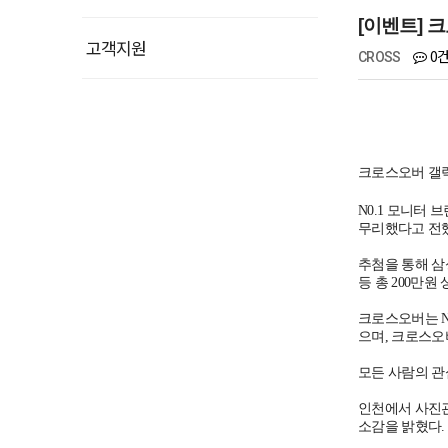
[이벤트] 
고객지원
0
CROSS
▲ 갤럭시
크로스오버 갤
N0.1 모니터 
무리했다고 전
추첨을 통해 삼성
등 총 200만
크로스오버는 N
으며, 크로스오
모든 사람의 관
인천에서 사진관
소감을 밝혔다.