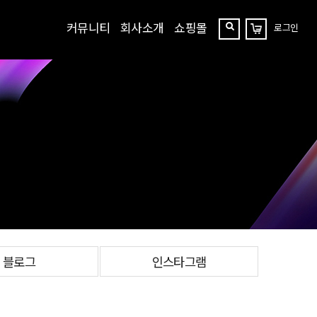
커뮤니티
회사소개
쇼핑몰
로그인
장
찾
바
구
기
니
블로그
인스타그램