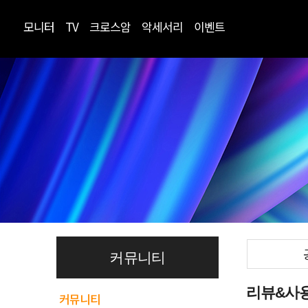
모니터
TV
크로스암
악세서리
이벤트
커뮤니티
리뷰&사
커뮤니티