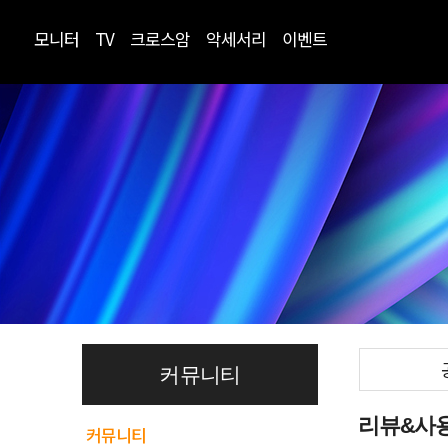
모니터
TV
크로스암
악세서리
이벤트
커뮤니티
리뷰&사
커뮤니티