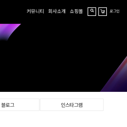
커뮤니티
회사소개
쇼핑몰
로그인
장
찾
바
구
기
니
블로그
인스타그램