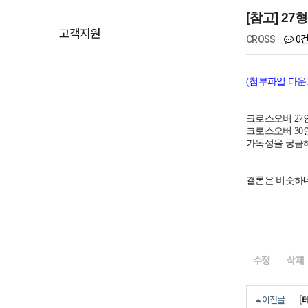
[참고] 27형
고객지원
0
CROSS
(첨부파일 다운
크로스오버 27인
크로스오버 30인
가독성을 궁금
결론은 비슷하
수정
삭제
[
이전글