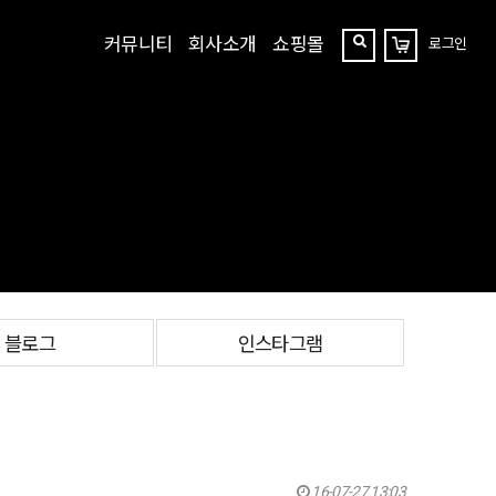
커뮤니티
회사소개
쇼핑몰
로그인
장
찾
바
구
기
니
블로그
인스타그램
16-07-27 13:03