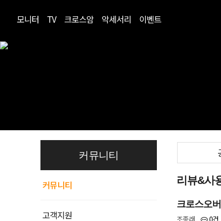
모니터
TV
크로스암
악세서리
이벤트
커뮤니티
리뷰&사
커뮤니티
크로스오버 
고객지원
0건
조종래