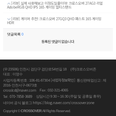
[리뷰] 실제 사용해보고 이정도일줄이야! 크로스오버 27AG3 리얼
AdobeRGB QHD IPS 165 게이밍 멀티스탠드
[리뷰] 게이머 추천! 크로스오버 27GQ3 QHD 패스트 165 게이밍
HDR
댓글목록
0
등록된 댓글이 없습니다.
(우:23506) 인천시 검단구 검단로54번길 18
(주)크로스오버존
대표 : 이영수
[사업자정보확인]
사업자등록번호 : 106-81-87304
통신판매업신고 : 제
2016-인천서구-0673호
crosslcd@naver.com
Fax : 032-321-4065
070-7858-3689
상담시간 9:30 ~ 16:30 (주말 및 공휴일 휴무)
Tel :
https://blog.naver.com/crossoverzone
네이버 공식 블로그
Copyright ©
CROSSOVER
All Rights Reserved.