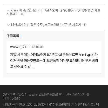
기본기에 충실한 모니터, 크로스오버 F2795 IPS FHD HDR 평면 제품
사용후기 - 하
14인치에 담긴 작은 우주, 크로스오버 140TU5 사용기 - 하
댓글목록
1
wiwiwi
21-11-13 16:46
제발 세부메뉴 어케들어가요? 진짜 오른쪽누르면 hdmi vgb인가
이거 선택하는것만뜨는데 오른쪽이 메뉴맞죠? 모니터 부셔버리
고 싶어요 정말........
(우:23506) 인천시 검단구 검단로54번길 18
(주)크로스오버존
대표 : 이영수
[사업자정보확인]
사업자등록번호 : 106-81-87304
통신판매업신고 : 제