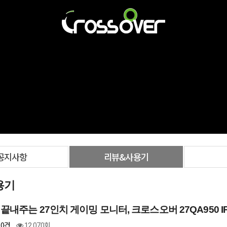
공지사항
리뷰&사용기
용기
질 끝내주는 27인치 게이밍 모니터, 크로스오버 27QA950 
0건
12,070회