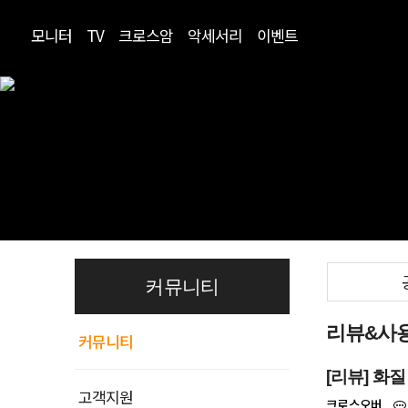
모니터
TV
크로스암
악세서리
이벤트
커뮤니티
리뷰&사
커뮤니티
[리뷰] 화
고객지원
크로스오버