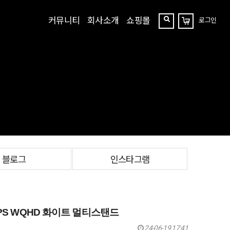
커뮤니티
회사소개
쇼핑몰
로그인
장
찾
바
구
기
니
블로그
인스타그램
IPS WQHD 화이트 멀티스탠드
24-06-19 17:41