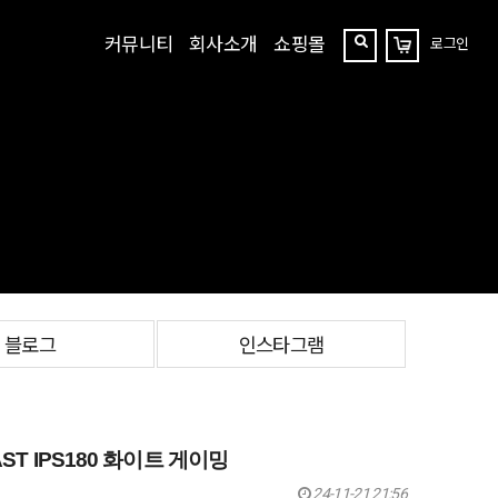
커뮤니티
회사소개
쇼핑몰
로그인
장
찾
바
구
기
니
블로그
인스타그램
ST IPS180 화이트 게이밍
24-11-21 21:56