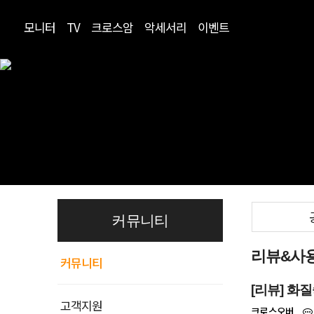
모니터
TV
크로스암
악세서리
이벤트
커뮤니티
리뷰&사
커뮤니티
[리뷰] 화질
고객지원
크로스오버