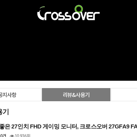
공지사항
리뷰&사용기
용기
좋은 27인치 FHD 게이밍 모니터, 크로스오버 27GFA9 FA
0건
10,936회