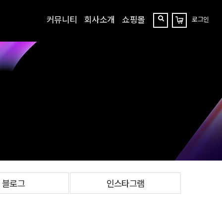
커뮤니티
회사소개
쇼핑몰
로그인
장
찾
바
구
기
니
블로그
인스타그램