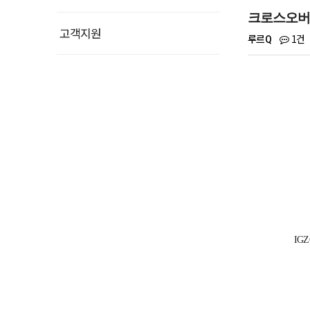
크로스오버 3
고객지원
1건
루르Q
IG