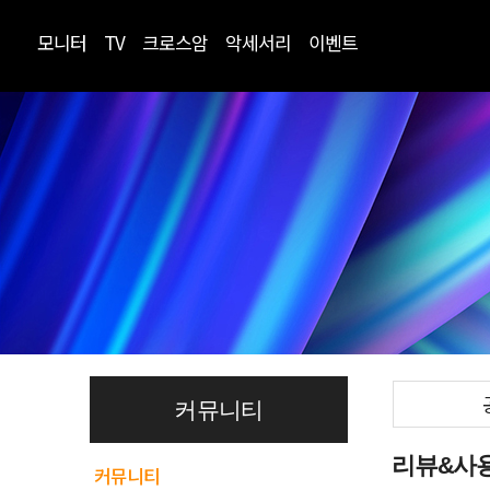
모니터
TV
크로스암
악세서리
이벤트
커뮤니티
리뷰&사
커뮤니티