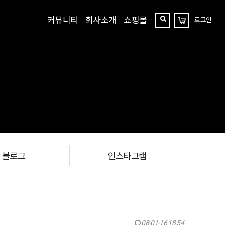
커뮤니티
회사소개
쇼핑몰
로그인
장
찾
바
구
기
니
블로그
인스타그램
08-01-16 18:54