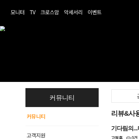
모니터
TV
크로스암
악세서리
이벤트
커뮤니티
리뷰&사
커뮤니티
기다림의...미
고객지원
0건
고정훈