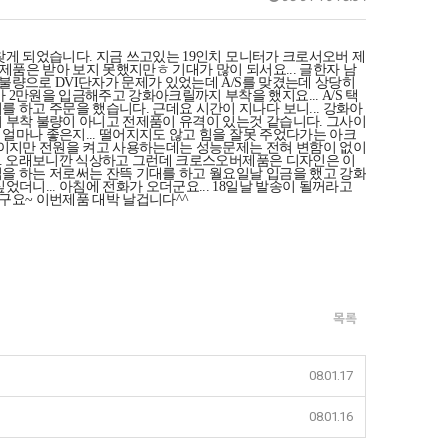
찾게 되었습니다. 지금 쓰고있는 19인치 모니터가 크로서오버 제
품은 받아 보지 못했지만ㅎ 기대가 많이 되서요... 글한자 남
불량으로 DVI단자가 문제가 있었는데 A/S를 맞겼는데 상당히
만원을 입금해주고 강화아크릴까지 부착을 했지요... A/S 택
하고 주문을 했습니다. 근데요 시간이 지나다 보니... 강화아
 부착 불량이 아니고 전제품이 유격이 있는것 같습니다. 그사이
얼마나 좋은지... 떨어지지도 않고 힘을 잘못 주었다가는 아크
보이지만 전원을 켜고 사용하는데는 성능문제는 전혀 변함이 없이
... 오래보니깐 식상하고 그런데 크로스오버제품은 디자인은 이
입을 하는 저로써는 잔뜩 기대를 하고 월요일날 입금을 했고 강화
니... 아침에 전화가 오더군요... 18일날 발송이 될꺼라고
구요~ 이번제품 대박 날겁니다^^
목록
08.01.17
08.01.16