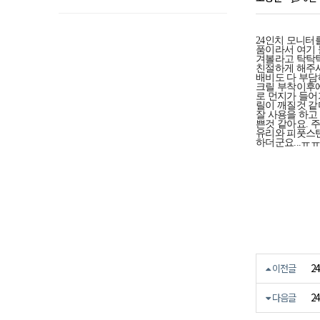
24인치 모니터
품이라서 여기 
겨볼라고 탁탁탁
친절하게 해주시
배비도 다 부담
크릴 부착이후에
로 먼지가 들어
릴이 깨질것 같
잘 사용을 하고
쁜것 같아요. 
유리와 피풋스텐
하더군요...ㅠ
2
이전글
2
다음글