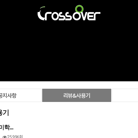
공지사항
리뷰&사용기
용기
학...
25,996회