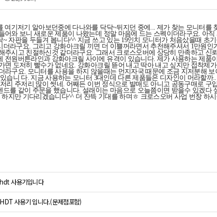
를 여기저기 알아보던중에 다나와를 닥닥~뒤지던 중에... 제가 찾는 모니터를 
들어와 보니 새로운 제품이 나왔는데 정말 마음에 드는 스펙이더라구요. 아직 제
~ 자판을 두들겨 봅니다^^ 지금 쓰고 있는 19인치 모니터가 처음샀을때 초기
더라구요. 그리고 강화아크릴 끼면 더 이쁠꺼라면서 추천해주셔서 1만원인가 2
해주시고 친절하신것 같더라구요. 그래서 크로스오버에 상당히 만족하고 신뢰를 
 전원버튼라인과 강화아크릴 사이에 유격이 있습니다. 제가 사용하는 제품이
가면 도저히 빨수가 없네요. 강화아크릴 뜯어 내고 딱아 내고 싶지만 접착제가 
더라구요. 모니터를 사용을 하지 않을때는 먼지자국 때문에 조금 지저분해 
 있습니 다. 지금 사용하는 모니터 3대인데 다른 제품들은 디자인이 머라할까
주저리 주저리 많이 썻네. 어째든 이번 정식으로 발매도 아니고 공동구매로 구
드를 같이 주문을 했습니다. 설래이는 마음으로 오늘쯤이면 받을수 있겠다 싶었더
ㅠ 하지만 기다리겠습니다^^ 더 잔뜩 기대를 하며ㅎ 크로스오버 사업 번창 하시
4hdt 사용기입니다
4HDT 사용기 입니다.(문제점포함)