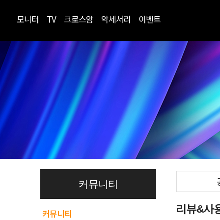
모니터
TV
크로스암
악세서리
이벤트
커뮤니티
리뷰&사
커뮤니티