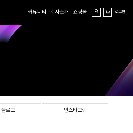
커뮤니티
회사소개
쇼핑몰
로그인
장
찾
바
구
기
니
블로그
인스타그램