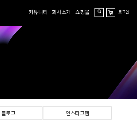
커뮤니티
회사소개
쇼핑몰
로그인
장
찾
바
구
기
니
블로그
인스타그램