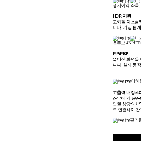
광시야각 좌측,
HDR 지원
고화질 디스플레
니다. 가장 쉽
유튜브 4K H
PIP/PBP
넓어진 화면을 
니다. 실제 동
이해를
고출력 내장스
좌우에 각 5W
만원 상당의 U
로 연결하여 간
편리한