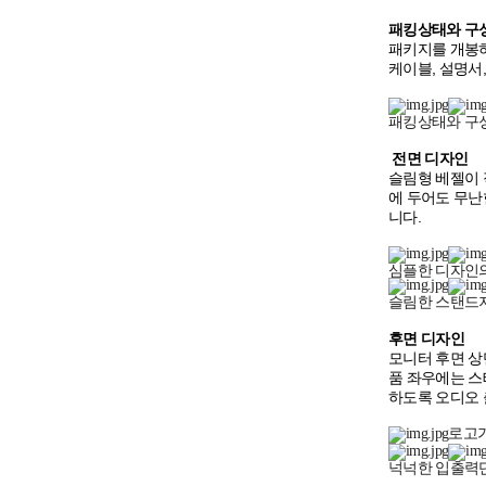
패킹상태와 구
패키지를 개봉하
케이블, 설명서
패킹상태와 구
전면 디자인
슬림형 베젤이 
에 두어도 무난
니다.
심플한 디자인의
슬림한 스탠드지
후면 디자인
모니터 후면 상
품 좌우에는 스
하도록 오디오 
로고가
넉넉한 입출력단