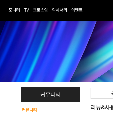
모니터
TV
크로스암
악세서리
이벤트
커뮤니티
리뷰&사
커뮤니티