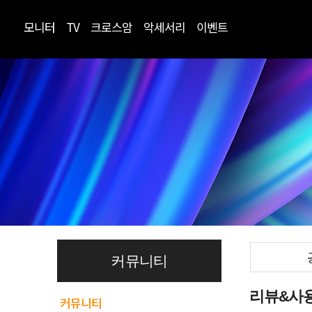
모니터
TV
크로스암
악세서리
이벤트
커뮤니티
리뷰&사
커뮤니티