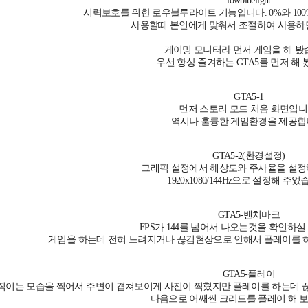
lowbluelight
시력보호를 위한 로우블루라이트 기능입니다. 0%와 100
사용할때 본인에게 맞춰서 조절하여 사용하면
게이밍 모니터라 먼저 게임을 해 봤
우선 항상 즐겨하는 GTA5를 먼저 해 
GTA5-1
먼저 스토리 모드 처음 화면입니
역시나 훌륭한 게임환경을 제공합
GTA5-2(환경설정)
그래픽 설정에서 해상도와 주사율을 설정
1920x1080/144Hz으로 설정해 주었
GTA5-밴치마크
FPS가 144를 넘어서 나오는것을 확인하실
게임을 하는데 전혀 느려지거나 끊김현상으로 인해서 플레이를 
GTA5-플레이
직이는 모습을 찍어서 주변이 겹쳐보이게 사진이 찍혔지만 플레이를 하는데 끊
다음으로 어쌔씬 크리드를 플레이 해 