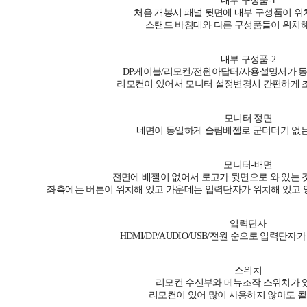
내부 구성품-1
처음 개봉시 패널 뒷면에 내부 구성품이 위
스탠드 바침대와 다른 구성품들이 위치해
내부 구성품-2
DP케이블/리모컨/전원아답터/사용설명서가 
리모컨이 있어서 모니터 설정변경시 간편하게 
모니터 정면
네면이 동일하게 슬림베젤로 군더더기 없는
모니터-배면
전면에 배젤이 없어서 로고가 뒷면으로 와 있는 것
좌측에는 버튼이 위치해 있고 가운데는 입력단자가 위치해 있고 
입력단자
HDMI/DP/AUDIO/USB/전원 순으로 입력단자
스위치
리모컨 수신부와 메뉴조작 스위치가 
리모컨이 있어 많이 사용하지 않아도 될