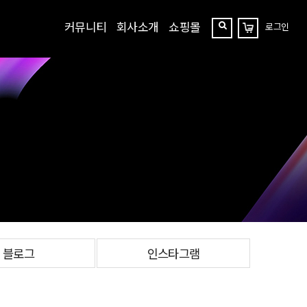
커뮤니티
회사소개
쇼핑몰
로그인
장
찾
바
구
기
니
블로그
인스타그램