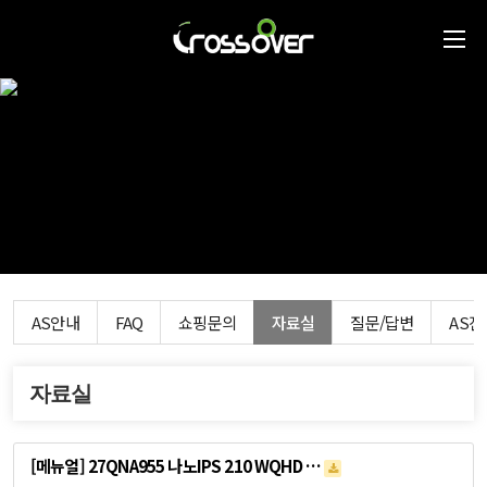
AS안내
FAQ
쇼핑문의
자료실
질문/답변
AS
자료실
[메뉴얼] 27QNA955 나노IPS 210 WQHD …