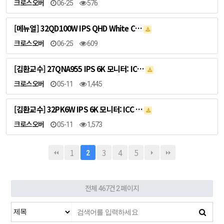
크로스오버
06-25
576
[메뉴얼] 32QD100W IPS QHD White C…
크로스오버
06-25
609
[김환교수] 27QNA955 IPS 6K 모니터: IC…
크로스오버
05-11
1,445
[김환교수] 32PK6W IPS 6K 모니터: ICC …
크로스오버
05-11
1,573
1
3
4
5
2
전체 467건
2 페이지