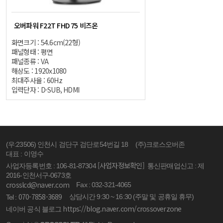
오버파워 F22T FHD 75 비즈온
화면크기 : 54.6cm(22형)
패널형태 : 평면
패널종류 : VA
해상도 : 1920x1080
최대주사율 : 60Hz
입력단자 : D-SUB, HDMI
(우:23506) 인천시 검단구 검단로54번길 18
(주)크로스오버존
대표 : 이영수
[사업자정보확인]
사업자등록번호 : 106-81-87304
통신판매업신고 : 제
2016-인천서구-0673호
crosslcd@naver.com
Fax : 032-321-4065
070-7858-3689
상담시간 9:30 ~ 16:30 (주말 및 공휴일 휴무)
Tel :
https://blog.naver.com/crossoverzone
네이버 공식 블로그