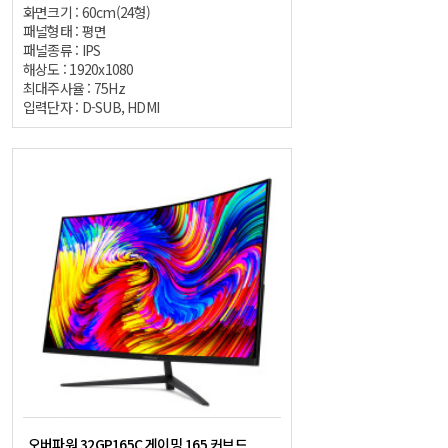
화면크기 : 60cm(24형)
패널형태 : 평면
패널종류 : IPS
해상도 : 1920x1080
최대주사율 : 75Hz
입력단자 : D-SUB, HDMI
오버파워 32GP165C 게이밍 165 커브드