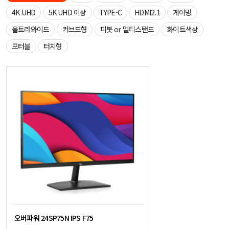
4K UHD
5K UHD 이상
TYPE-C
HDMI2.1
게이밍
울트라와이드
커브드형
피봇 or 멀티스탠드
화이트색상
포터블
터치형
오버파워 24SP75N IPS F75