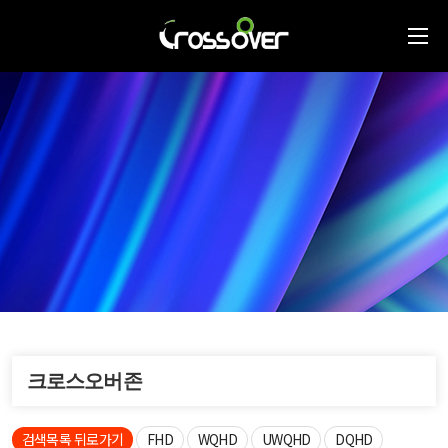
크로스오버존
검색목록 뒤로가기
FHD
WQHD
UWQHD
DQHD