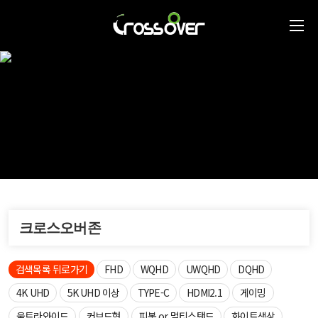
크로스오버존
검색목록 뒤로가기
FHD
WQHD
UWQHD
DQHD
4K UHD
5K UHD 이상
TYPE-C
HDMI2.1
게이밍
울트라와이드
커브드형
피봇 or 멀티스탠드
화이트색상