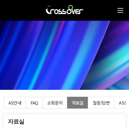
AS안내
FAQ
쇼핑문의
자료실
질문/답변
AS
자료실