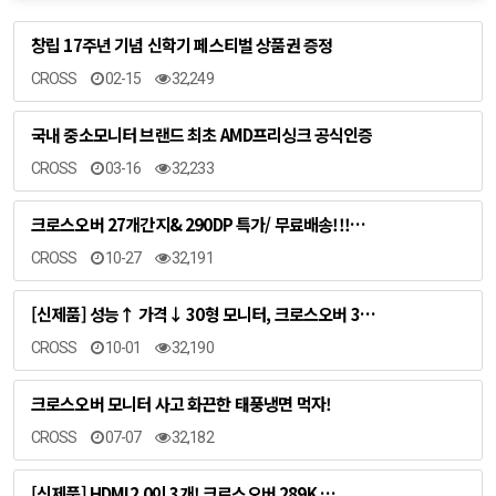
창립 17주년 기념 신학기 페스티벌 상품권 증정
CROSS
02-15
32,249
국내 중소모니터 브랜드 최초 AMD프리싱크 공식인증
CROSS
03-16
32,233
크로스오버 27개간지& 290DP 특가/ 무료배송!!!…
CROSS
10-27
32,191
[신제품] 성능↑ 가격↓ 30형 모니터, 크로스오버 3…
CROSS
10-01
32,190
크로스오버 모니터 사고 화끈한 태풍냉면 먹자!
CROSS
07-07
32,182
[신제품] HDMI2.0이 3개! 크로스오버 289K …