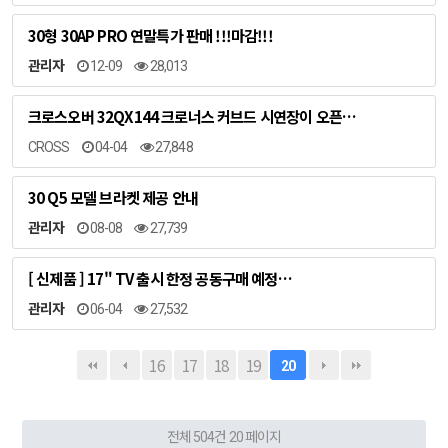
30형 30AP PRO 연말특가 판매 !!!마감!!!
관리자
12-09
28,013
크로스오버 32QX144 크로너스 커브드 시연장이 오픈…
CROSS
04-04
27,848
30 Q5 모델 브라켓 제공 안내
관리자
08-08
27,739
[ 신제품 ] 17" TV 출시 한정 공동구매 예정…
관리자
06-04
27,532
16
17
18
19
20
전체 504건
20 페이지