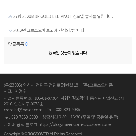
27형 2720MDP GOLD LED PIVOT 신모델 출시를 알립니다.
2012년 크로스오버 로고가 변경되었습니다.
댓글목록
0
등록된 댓글이 없습니다.
(우:23506) 인천시 검단구 검단로54번길 18
(주)크로스오버존
대표 : 이영수
[사업자정보확인]
사업자등록번호 : 106-81-87304
통신판매업신고 : 제
2016-인천서구-0673호
crosslcd@naver.com
Fax : 032-321-4065
070-7858-3689
상담시간 9:30 ~ 16:30 (주말 및 공휴일 휴무)
Tel :
https://blog.naver.com/crossoverzone
네이버 공식 블로그
Copyright ©
CROSSOVER
All Rights Reserved.