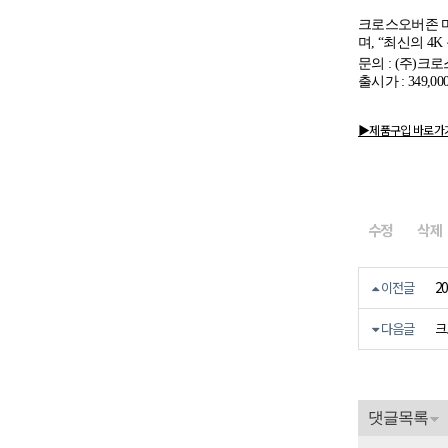
크로스오버존 
며
, “
최신의
4K
문의
: (
주
)
크로
출시가
: 349,00
▶제품구입 바로가
수정
삭제
2
이전글
크
다음글
댓글목록