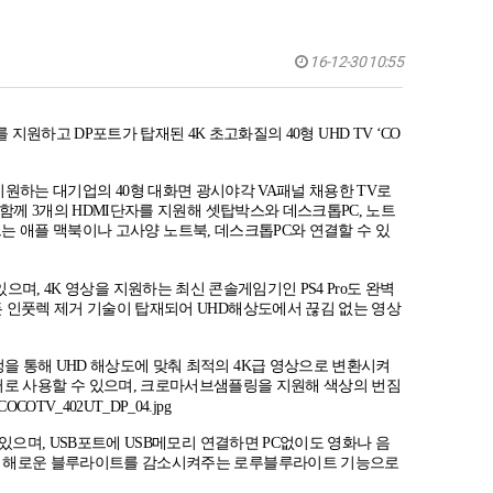
16-12-30 10:55
를 지원하고
DP
포트가 탑재된
4K
초고화질의
40
형
UHD TV ‘CO
지원하는 대기업의
40
형 대화면 광시야각
VA
패널 채용한
TV
로
 함께
3
개의
HDMI
단자를 지원해 셋탑박스와 데스크톱
PC,
노트
는 애플 맥북이나 고사양 노트북
,
데스크톱
PC
와 연결할 수 있
 있으며
, 4K
영상을 지원하는 최신 콘솔게임기인
PS4 Pro
도 완벽
 인풋렉 제거 기술이 탑재되어
UHD
해상도에서 끊김 없는 영상
정을 통해
UHD
해상도에 맞춰 최적의
4K
급 영상으로 변환시켜
로 사용할 수 있으며
,
크로마서브샘플링을 지원해 색상의 번짐
 있으며
, USB
포트에
USB
메모리 연결하면
PC
없이도 영화나 음
에 해로운 블루라이트를 감소시켜주는 로루블루라이트 기능으로