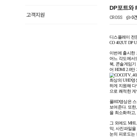
DP포트와 P
고객지원
0
CROSS
디스플레이 전
CO 402UT DP 
이번에 출시한
어느 각도에서도
북
,
콘솔게임기 
어
HDMI 2.0
만
최상의
UHD
영
하게 지원해 다
으로 쾌적한 
풀
HD
영상은 스
보여준다
.
또한
을 최소화하고
그 외에도
MHL
악
,
사진파일을 
눈의 피로도는 