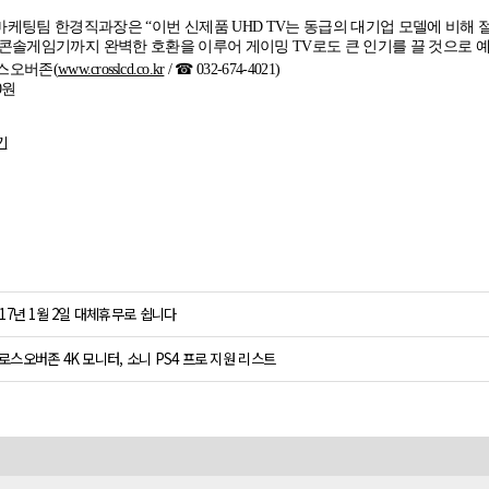
마케팅팀 한경직과장은
“
이번 신제품
UHD TV
는 동급의 대기업 모델에 비해 
콘솔게임기까지 완벽한 호환을 이루어 게이밍
TV
로도 큰 인기를 끌 것으로 
스오버존
(
www.crosslcd.co.kr
/ ☎ 032-674-4021)
0
원
기
017년 1월 2일 대체휴무로 쉽니다
로스오버존 4K 모니터, 소니 PS4 프로 지원 리스트