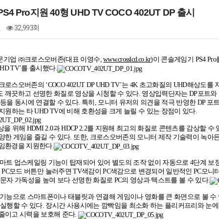
S4 Pro지원 40형 UHD TV COCO 402UT DP 출시
건
32,993회
문기업 ㈜크로스오버존
(
대표 이영수
,
www.crosslcd.co.kr
)
이 콘솔게임기
PS4 Pro
UHD TV’
를 출시했다
.
 크로스오버존의
‘COCO 402UT DP UHD TV’
는
4K
초고화질의
UHD
해상도를 
 깨끗하고 선명한 화질로 영상을 시청할 수 있다
.
영상입력단자는
DP
포트와
등을 동시에 연결할 수 있다
.
특히
,
모니터 유저의 의견을 적극 반영한
DP
포트
 지원하는 타
UHD TV
에 비해 호환성을 크게 늘릴 수 있는 장점이 있다
.
상을 위해
HDMI 2.0
과
HDCP 2.2
를 지원해 최고의 화질로 콘텐츠를 감상할 수
양한 게임을 즐길 수 있다
.
또한
,
크로스오버존의 모니터 제작 기술력이 녹아든
게임환경을 지원한다
.
마트 업스케일링 기능이 탑재되어 있어 별도의 조작 없이 자동으로
4
단계 보
, PC
모드 버튼만 눌러주면
TV
색감이
PC
색감으로 변경되어 일반적인
PC
모니터
,
문자 가독성을 높여 보다 선명한 화질로
PC
의 영상과 텍스트를 볼 수 있다
.
기능으로 스마트폰이나 태블릿과 연결해 게임이나 영화를 큰 화면으로 볼 수
실행할 수 있다
.
장시간 사용시에는 깜빡임을 최소화 하는 플리커프리와 눈
줄이고 시력을 보호해 준다
.