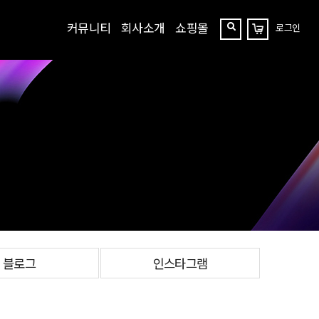
커뮤니티
회사소개
쇼핑몰
로그인
장
찾
바
구
기
니
블로그
인스타그램