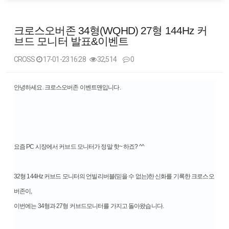
크로스오버존 34형(WQHD) 27형 144Hz 커
브드 모니터 발표&이벤트
CROSS
17-01-23 16:28
32,514
0
본문
안녕하세요. 크로스오버존 이벤트맨입니다.
요즘 PC 시장에서 커브드 모니터가 정말 핫~ 하죠? ^^
32형 144Hz 커브드 모니터의 언빌리버블(믿을 수 없는)한 신화를 기록한 크로스오
버존이,
이번에는 34형과 27형 커브드모니터를 가지고 돌아왔습니다.