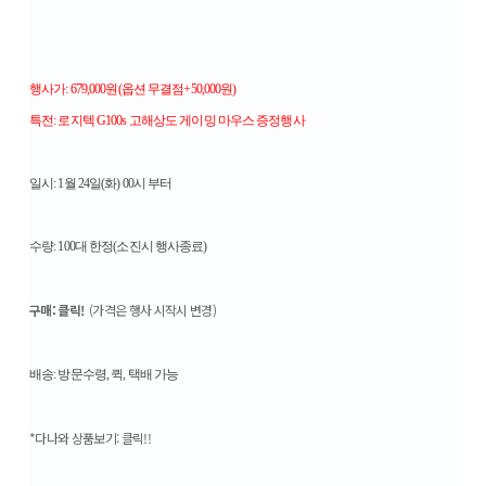
행사가: 679,000원(옵션 무결점+50,000원)
특전: 로지텍 G100s 고해상도 게이밍 마우스 증정행사
일시: 1월 24일(화) 00시 부터
수량: 100대 한정(소진시 행사종료)
구매: 클릭!
(가격은 행사 시작시 변경)
배송: 방문수령, 퀵, 택배 가능
*다나와 상품보기: 클릭!!