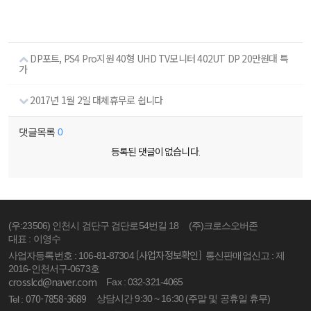
DP포트, PS4 Pro지원 40형 UHD TV모니터 402UT DP 20만원대 특
가
2017년 1월 2일 대체휴무로 쉽니다
댓글목록
0
등록된 댓글이 없습니다.
(우:23506) 인천시 검단구 검단로54번길 18
(주)크로스오버존
대표 : 이영수
[사업자정보확인]
사업자등록번호 : 106-81-87304
통신판매업신고 : 제
2016-인천서구-0673호
crosslcd@naver.com
Fax : 032-321-4065
070-7858-3689
상담시간 9:30 ~ 16:30 (주말 및 공휴일 휴무)
Tel :