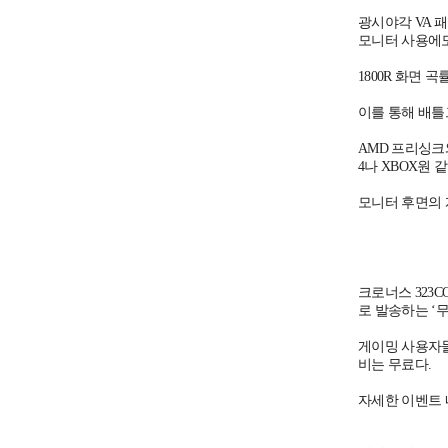
광시야각 VA 
모니터 사용에도
1800R 화면 
이를 통해 배틀
AMD 프리싱크와
4나 XBOX원
모니터 후면의 
크로너스 323C
로 발송하는 ‘
게이밍 사용자들
비는 무료다.
자세한 이벤트 