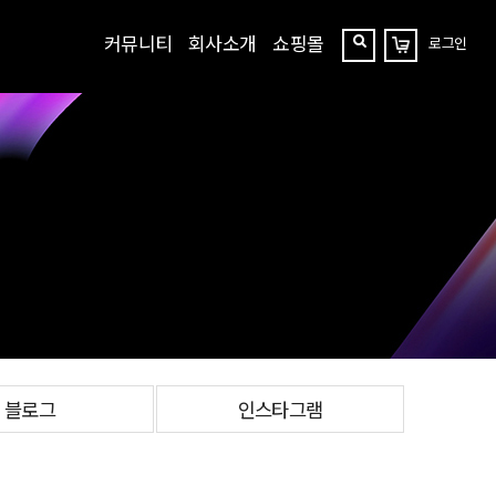
커뮤니티
회사소개
쇼핑몰
로그인
장
찾
바
구
기
니
블로그
인스타그램