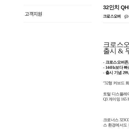
32인치 QH
고객지원
크로스오버
크로스오버
출시 & 무
- 크로스오버존
- 144Hz보다
- 출시 기념 2
“32형 커브드 
토털 디스플레이
Q3 게이밍 16
크로너스 323C
스 환경에서도 