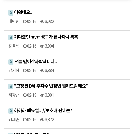
아쉽네요...
배민원
02-16
3,932
기다렸던 ㅠ.ㅠ 공구가 끝나다니 흑흑
장윤석
02-16
3,904
오늘 받아간사랍입니다..
남기상
02-16
3,884
*고정된 DVI 주파수 변경법 알려드릴께요*
짜장맨
02-19
3,881
하하하 매뉴얼...//보호대 판매는?
김세연
02-16
3,872