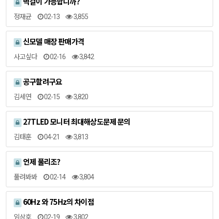
벽걸이 가능합니까?
정재균
02-13
3,855
신모델 매장 판매가격
사고싶다
02-16
3,842
공구할려구요
김세연
02-15
3,820
27TLED 모니터 최대해상도문제 문의
김태훈
04-21
3,813
언제 풀리조?
풀려봐봐
02-14
3,804
60Hz 와 75Hz의 차이점
임상호
02-19
3,802