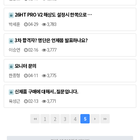
26HT PRO V2 해상도 설정시 한쪽으로 …
박세훈
04-29
3,783
3차 합격자? 명단은 언제쯤 발표하나요?
이승연
02-16
3,777
모니터 문의
한종형
04-11
3,775
신제품 구매에 대해서..질문입니다.
육성근
02-13
3,771
1
2
3
4
5