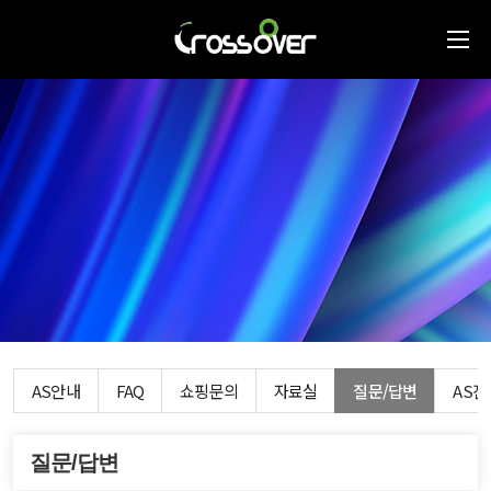
AS안내
FAQ
쇼핑문의
자료실
질문/답변
AS
질문/답변