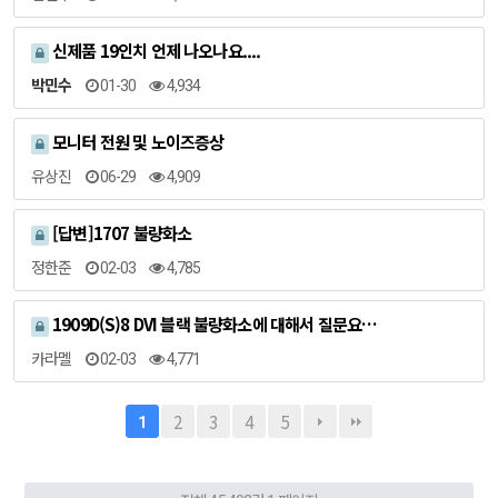
신제품 19인치 언제 나오나요....
박민수
01-30
4,934
모니터 전원 및 노이즈증상
유상진
06-29
4,909
[답변]1707 불량화소
정한준
02-03
4,785
1909D(S)8 DVI 블랙 불량화소에 대해서 질문요…
카라멜
02-03
4,771
2
3
4
5
1