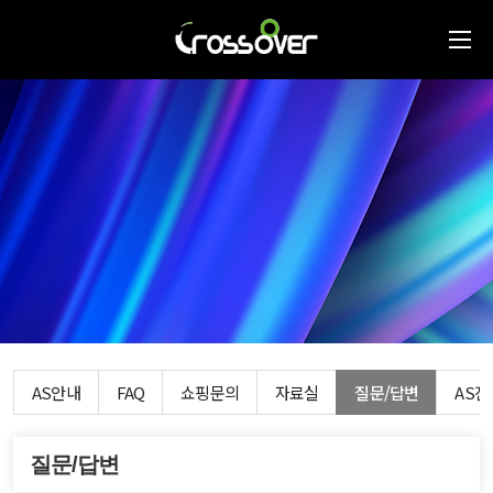
AS안내
FAQ
쇼핑문의
자료실
질문/답변
AS
질문/답변