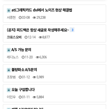
ati그래픽카드 dvi에서 노이즈 현상 해결법
서종현
03-08
29,238
(공지) 피드백은 항상 새글로 작성해주세요~
3
크로스오버
12-14
8,877
A/S 가능 문의
레디노스
11-20
6,306
불량화소 A/S문의
조창범
01-12
5,989
오늘 구입합니다
이민우
01-11
5,884