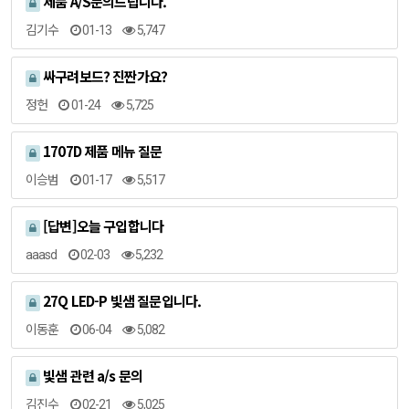
제품 A/S문의드립니다.
김기수
01-13
5,747
싸구려보드? 진짠가요?
정헌
01-24
5,725
1707D 제품 메뉴 질문
이승범
01-17
5,517
[답변]오늘 구입합니다
aaasd
02-03
5,232
27Q LED-P 빛샘 질문입니다.
이동훈
06-04
5,082
빛샘 관련 a/s 문의
김진수
02-21
5,025