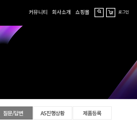
커뮤니티
회사소개
쇼핑몰
로그인
장
찾
바
구
기
니
질문/답변
AS진행상황
제품등록