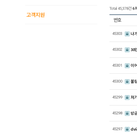
Total 45,378건
6
고객지원
번호
나가
45303
30
45302
이어
45301
불량
45300
저기
45299
방금
45298
dv
45297