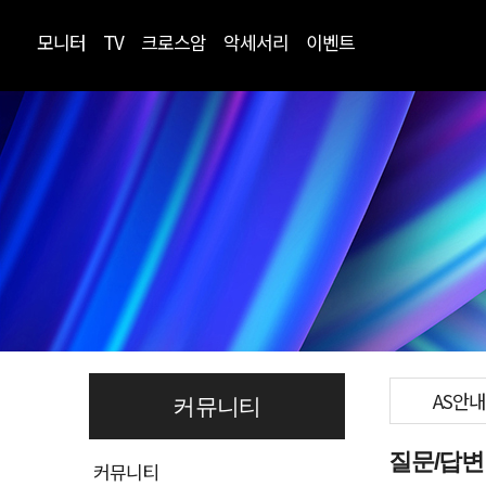
모니터
TV
크로스암
악세서리
이벤트
AS안내
커뮤니티
질문/답변
커뮤니티