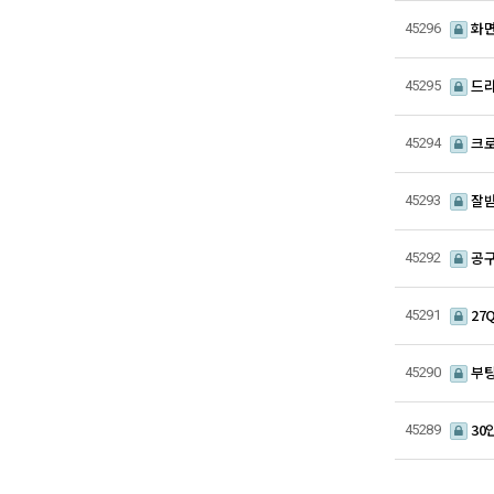
화면
45296
드라
45295
크로
45294
잘받
45293
공구
45292
27
45291
부팅
45290
30
45289