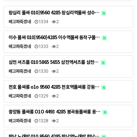
왕십리 풀싸 010]9560 4285 왕십리역풀싸 성수…
N
배고파죽겠네
13:34
2
이수 풀싸 010]9560]4285 이수역풀싸 동작구풀…
N
배고파죽겠네
13:33
2
삼전 셔츠룸 010 5865 5655 삼전역셔츠룸 삼전…
N
배고파죽겠네
13:30
2
천호 풀싸롱 o1o 9560 4285 천호역풀싸롱 강동…
N
배고파죽겠네
13:29
2
중앙동 풀싸롱 O1O 4493 4285 봉곡동풀싸롱 용…
N
배고파죽겠네
13:28
2
한남 노래방 010.9560.4285 한남역노래방 한남…
N