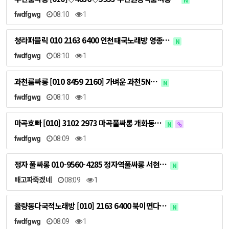
fwdfgwg
08:10
1
청라퍼블릭 010 2163 6400 인천태국노래방 영종…
N
fwdfgwg
08:10
1
과천룸싸롱 [010 8459 2160] 가벼운 과천5N…
N
fwdfgwg
08:10
1
마곡호빠 [010] 3102 2973 마곡풀싸롱 개화동…
N
fwdfgwg
08:09
1
정자 풀싸롱 010-9560-4285 정자역풀싸롱 서현…
N
배고파죽겠네
08:09
1
율량동다국적노래방 [010] 2163 6400 북이면다…
N
fwdfgwg
08:09
1