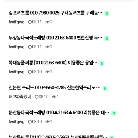
김포셔츠룸 010 7980 0025 구래동셔츠룸 구래동…
N
fwdfgwg
08:11
1
두정동다국적노래방 010 2163 6400 편한진행 두…
N
fwdfgwg
08:11
1
복대동풀싸롱 [010 2163 6400] 이용좋은 용암…
N
fwdfgwg
08:10
1
신논현 쓰리노 010-9560-4285 신논현역쓰리노 …
N
배고파죽겠네
08:10
1
둔산동다국적노래방 010▲2163▲6400 리뷰좋은 대…
N
fwdfgwg
08:10
1
부산룸싸롱 [010]◇4636◇5953 부산원동역룸싸롱…
N