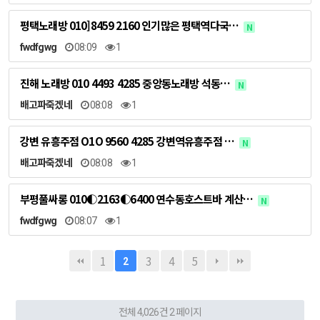
평택노래방 010]8459 2160 인기많은 평택역다국…
N
fwdfgwg
08:09
1
진해 노래방 010 4493 4285 중앙동노래방 석동…
N
배고파죽겠네
08:08
1
강변 유흥주점 O1O 9560 4285 강변역유흥주점 …
N
배고파죽겠네
08:08
1
부평풀싸롱 010◐2163◐6400 연수동호스트바 계산…
N
fwdfgwg
08:07
1
1
3
4
5
2
전체 4,026건
2 페이지