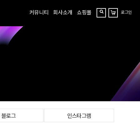
커뮤니티
회사소개
쇼핑몰
로그인
장
찾
바
구
기
니
블로그
인스타그램