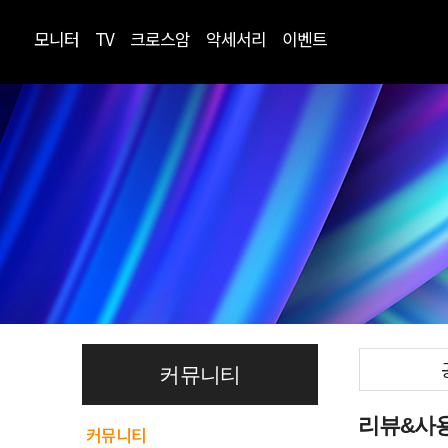
모니터
TV
크로스암
악세서리
이벤트
커뮤니티
리뷰&사
커뮤니티