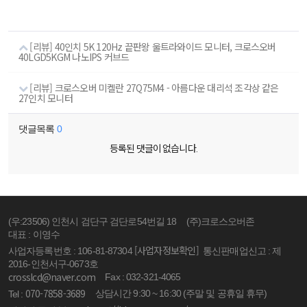
[리뷰] 40인치 5K 120Hz 끝판왕 울트라와이드 모니터, 크로스오버
40LGD5KGM 나노IPS 커브드
[리뷰] 크로스오버 미켈란 27Q75M4 - 아름다운 대리석 조각상 같은
27인치 모니터
댓글목록
0
등록된 댓글이 없습니다.
(우:23506) 인천시 검단구 검단로54번길 18
(주)크로스오버존
대표 : 이영수
[사업자정보확인]
사업자등록번호 : 106-81-87304
통신판매업신고 : 제
2016-인천서구-0673호
crosslcd@naver.com
Fax : 032-321-4065
070-7858-3689
상담시간 9:30 ~ 16:30 (주말 및 공휴일 휴무)
Tel :