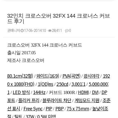
32인치 크로스오버 32FX 144 크로너스 커브
드 후기
권매니저
17-06-20 14:10
28,411
0
본문
크로스오버 32FX 144 크로너스 커브드
출시일 2017.05
제조사 크로스오버
80.1cm(32형)
와이드(16:9)
PVA(곡면)
광시야각
192
/
/
/
/
0 x 1080(FHD)
1(OD)㎳
250㏅
3,001:1
5,000,000:
/
/
/
/
1
LED 방식
144Hz
HDMI
DVI
DP
/
/
/ 커브드 1800R /
/
/
포트
플리커 프리
블루라이트 차단
게임모드 지원
조준
/
/
/
/
선 표시
Free Sync
PIP
PBP
75 x 75mm
높낮이조
/
/
/
/
/
절
틸트
37W
0.5W 미만
/
/
/