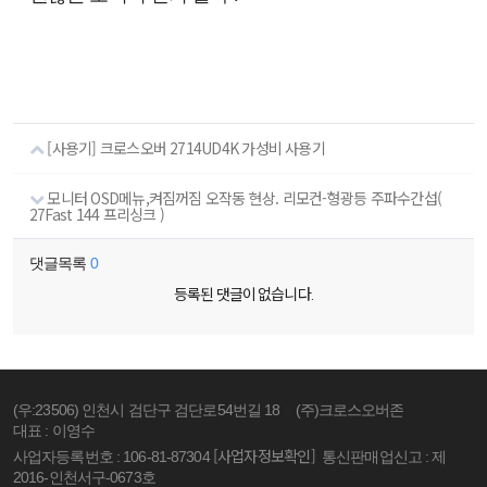
[사용기] 크로스오버 2714UD4K 가성비 사용기
모니터 OSD메뉴,켜짐꺼짐 오작동 현상. 리모컨-형광등 주파수간섭(
27Fast 144 프리싱크 )
댓글목록
0
등록된 댓글이 없습니다.
(우:23506) 인천시 검단구 검단로54번길 18
(주)크로스오버존
대표 : 이영수
[사업자정보확인]
사업자등록번호 : 106-81-87304
통신판매업신고 : 제
2016-인천서구-0673호