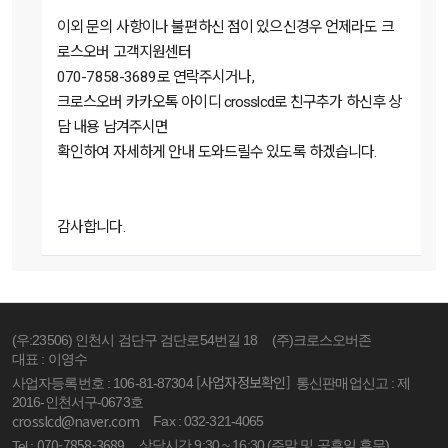
이외 문의 사항이나 불편하신 점이 있으신경우 언제라도 크
로스오버 고객지원센터
070-7858-3689로 연락주시거나,
크로스오버 카카오톡 아이디 crosslcd로 친구추가 하신후 상
담 내용 남겨주시면
확인하여 자세하게 안내 도와드릴수 있도록 하겠습니다.
감사합니다.
(우:23506) 인천시 검단구 검단로54번길 18
(주)크로스오버존
대표 : 이영수
[사업자정보확인]
사업자등록번호 : 106-81-87304
통신판매업신고 : 제
2016-인천서구-0673호
crosslcd@naver.com
Fax : 032-321-4065
070-7858-3689
상담시간 9:30 ~ 16:30 (주말 및 공휴일 휴무)
Tel :