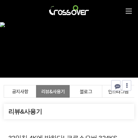
공지사항
리뷰&사용기
블로그
인스타그램
리뷰&사용기
32인치 4K에 반하다! 크로스오버 324KS