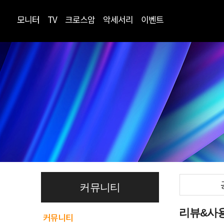
모니터
TV
크로스암
악세서리
이벤트
커뮤니티
리뷰&사
커뮤니티