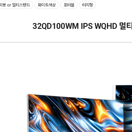
피봇 or 멀티스탠드
화이트색상
포터블
터치형
32QD100WM IPS WQHD 멀