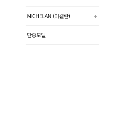
MICHELAN (미켈란)
단종모델