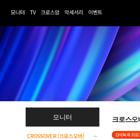
모니터
TV
크로스암
악세서리
이벤트
모니터
크로스오
검색목록 뒤로
CROSSOVER (크로스오버)