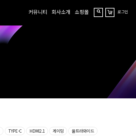
커뮤니티
회사소개
쇼핑몰
로그인
장
찾
바
구
기
니
상
TYPE-C
HDMI2.1
게이밍
울트라와이드