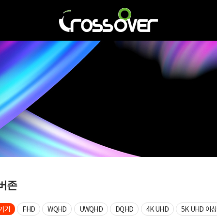
버존
가기
FHD
WQHD
UWQHD
DQHD
4K UHD
5K UHD 이