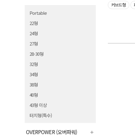
커브드형
Portable
22형
24형
27형
28-30형
32형
34형
38형
40형
43형 이상
터치형(특수)
OVERPOWER (오버파워)