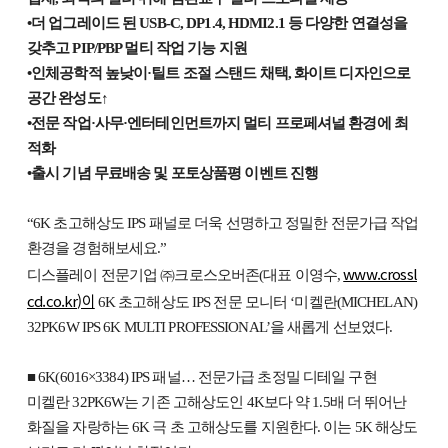
•더 업그레이드 된 USB-C, DP1.4, HDMI2.1 등 다양한 연결성을
갖추고 PIP/PBP 멀티 작업 기능 지원
•인체공학적 높낮이·틸트 조절 스탠드 채택, 화이트 디자인으로
공간 완성도↑
•전문 작업·사무·엔터테인먼트까지 멀티 프로페셔널 환경에 최
적화
•출시 기념 무료배송 및 포토상품평 이벤트 진행
“6K 초고해상도 IPS 패널로 더욱 선명하고 정밀한 전문가급 작업
환경을 경험해보세요.”
www.crossl
디스플레이 전문기업 ㈜크로스오버존(대표 이영수,
cd.co.kr)이
6K 초고해상도 IPS 전문 모니터 ‘미켈란(MICHELAN)
32PK6W IPS 6K MULTI PROFESSIONAL’을 새롭게 선보였다.
■ 6K(6016×3384) IPS 패널… 전문가급 초정밀 디테일 구현
미켈란 32PK6W는 기존 고해상도인 4K보다 약 1.5배 더 뛰어난
화질을 자랑하는 6K 극 초 고해상도를 지원한다. 이는 5K 해상도