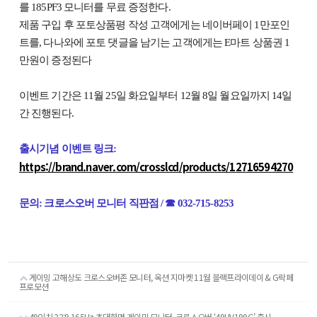
를 185PF3 모니터를 무료 증정한다.
제품 구입 후 포토상품평 작성 고객에게는 네이버페이 1만포인
트를, 다나와에 포토 댓글을 남기는 고객에게는 E마트 상품권 1
만원이 증정된다
이벤트 기간은 11월 25일 화요일부터 12월 8일 월요일까지 14일
간 진행된다.
출시기념 이벤트 링크:
https://brand.naver.com/crosslcd/products/12716594270
문의: 크로스오버 모니터 직판점 / ☎ 032-715-8253
게이밍 고해상도 크로스오버존 모니터, 옥션 지마켓 11월 블랙프라이데이 & G락페
프로모션
49인치 32:9 165Hz 초대화면 게이밍 모니터, 크로스오버 ‘49UV199G’ 출시