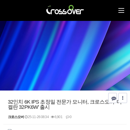
32인치 6K IPS 초정밀 전문가 모니터, 크로스오버 ‘미
켈란 32PK6W’ 출시
크로스오버
25-11-26 08:34
6,901
0