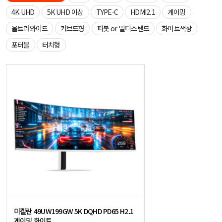
4K UHD
5K UHD 이상
TYPE-C
HDMI2.1
게이밍
울트라와이드
커브드형
피봇 or 멀티스탠드
화이트색상
포터블
터치형
미켈란 49UW199GW 5K DQHD PD65 H2.1
게이밍 화이트