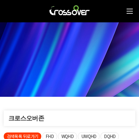
크로스오버존
검색목록 뒤로가기
FHD
WQHD
UWQHD
DQHD