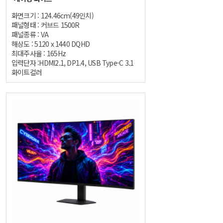
화면크기 : 124.46cm(49인치)
패널형태 : 커브드 1500R
패널종류 : VA
해상도 : 5120 x 1440 DQHD
최대주사율 : 165Hz
입력단자 :HDMI2.1, DP1.4, USB Type-C 3.1
화이트컬러