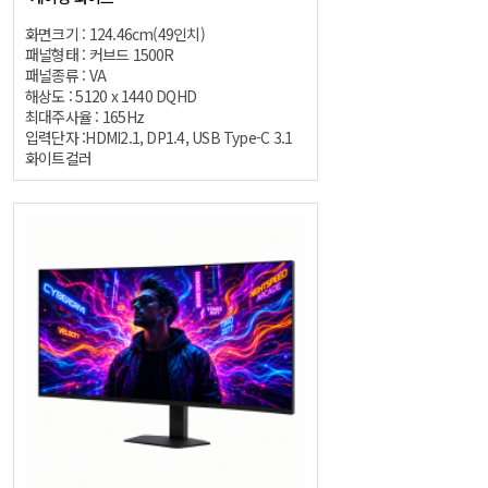
화면크기 : 124.46cm(49인치)
패널형태 : 커브드 1500R
패널종류 : VA
해상도 : 5120 x 1440 DQHD
최대주사율 : 165Hz
입력단자 :HDMI2.1, DP1.4, USB Type-C 3.1
화이트컬러