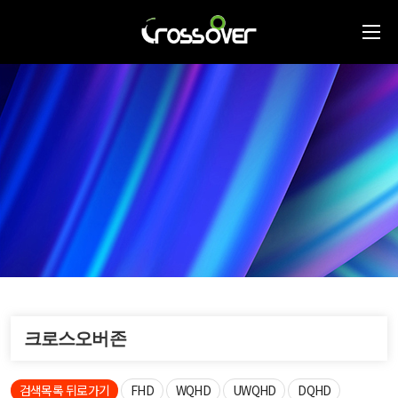
크로스오버존
검색목록 뒤로가기
FHD
WQHD
UWQHD
DQHD